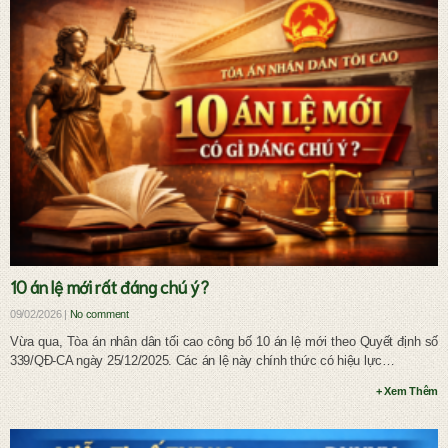
Ly hôn và chia tài sản chung
10 án lệ mới rất đáng chú ý?
09/02/2026 |
No comment
Vừa qua, Tòa án nhân dân tối cao công bố 10 án lệ mới theo Quyết định số
339/QĐ-CA ngày 25/12/2025. Các án lệ này chính thức có hiệu lực…
+ Xem Thêm