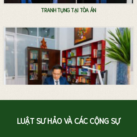
TRANH TỤNG TẠI TÒA ÁN
LUẬT SƯ HẢO VÀ CÁC CỘNG SỰ
Luật sư riêng – Tư vấn pháp luật thường xuyên