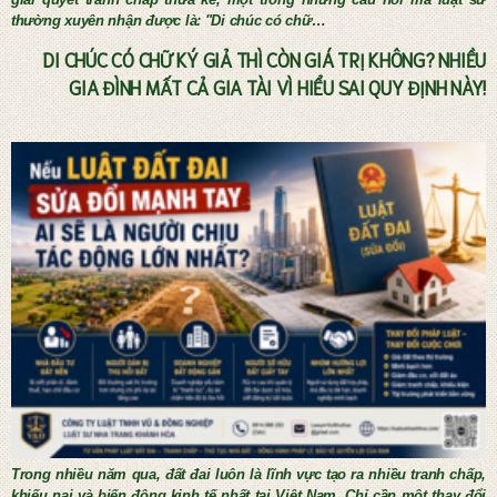
thường xuyên nhận được là: "Di chúc có chữ…
DI CHÚC CÓ CHỮ KÝ GIẢ THÌ CÒN GIÁ TRỊ KHÔNG? NHIỀU
GIA ĐÌNH MẤT CẢ GIA TÀI VÌ HIỂU SAI QUY ĐỊNH NÀY!
Tư vấn thừa kế và lập di chúc
Trong nhiều năm qua, đất đai luôn là lĩnh vực tạo ra nhiều tranh chấp,
khiếu nại và biến động kinh tế nhất tại Việt Nam. Chỉ cần một thay đổi