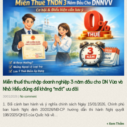
Dịch vụ pháp lý đầu tư và doanh nghiệp
Miễn thuế thu nhập doanh nghiệp 3 năm đầu cho DN Vừa và
Nhỏ: Hiểu đúng để không “mất” ưu đãi
30/01/2026 |
No comment
1. Bối cảnh ban hành và ý nghĩa chính sách Ngày 15/01/2026, Chính phủ
ban hành Nghị định 20/2026/NĐ-CP hướng dẫn thi hành Nghị quyết
198/2025/QH15 của Quốc hội về…
+ Xem Thêm