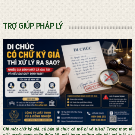
Dịch vụ phá sản và Quản tài viên
TRỢ GIÚP PHÁP LÝ
THỦ TỤC KẾT HÔN NƯỚC NGOÀI
Chỉ một chữ ký giả, cả bản di chúc có thể bị vô hiệu? Trong thực tế
giải quyết tranh chấp thừa kế, một trong những câu hỏi mà luật sư