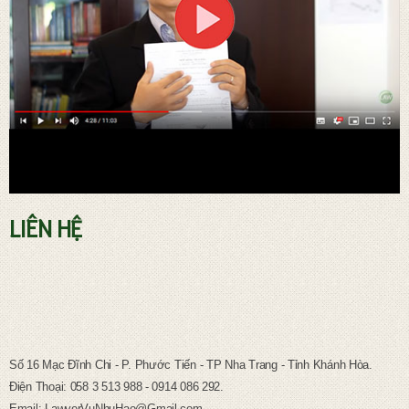
LIÊN HỆ
TƯ VẤN PHÁP LUẬT LAO ĐỘNG
Số 16 Mạc Đĩnh Chi - P. Phước Tiến - TP Nha Trang - Tỉnh Khánh Hòa.
Điện Thoại: 058 3 513 988 - 0914 086 292.
Email: LawyerVuNhuHao@Gmail.com.