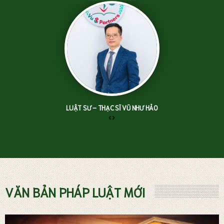
LUẬT SƯ – THẠC SĨ VŨ NHƯ HẢO
‹
›
TƯ VẤN LUẬT ĐẤT ĐAI
VĂN BẢN PHÁP LUẬT MỚI