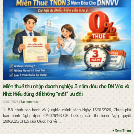
Dịch vụ pháp lý đầu tư và doanh nghiệp
Miễn thuế thu nhập doanh nghiệp 3 năm đầu cho DN Vừa và
Nhỏ: Hiểu đúng để không “mất” ưu đãi
30/01/2026 |
No comment
1. Bối cảnh ban hành và ý nghĩa chính sách Ngày 15/01/2026, Chính phủ
ban hành Nghị định 20/2026/NĐ-CP hướng dẫn thi hành Nghị quyết
198/2025/QH15 của Quốc hội về…
+ Xem Thêm