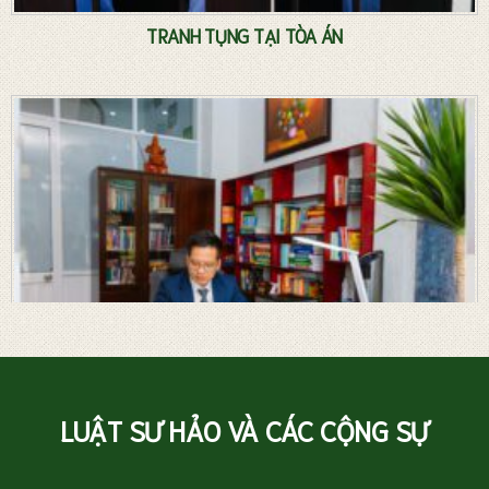
TRANH TỤNG TẠI TÒA ÁN
LUẬT SƯ HẢO VÀ CÁC CỘNG SỰ
Luật sư riêng – Tư vấn pháp luật thường xuyên