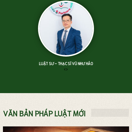
LUẬT SƯ – THẠC SĨ VŨ NHƯ HẢO
‹
›
TƯ VẤN LUẬT ĐẤT ĐAI
VĂN BẢN PHÁP LUẬT MỚI