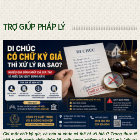
Dịch vụ phá sản và Quản tài viên
TRỢ GIÚP PHÁP LÝ
THỦ TỤC KẾT HÔN NƯỚC NGOÀI
Chỉ một chữ ký giả, cả bản di chúc có thể bị vô hiệu? Trong thực tế
giải quyết tranh chấp thừa kế, một trong những câu hỏi mà luật sư