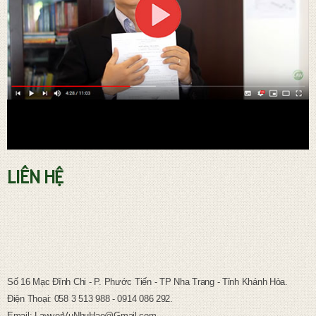
LIÊN HỆ
TƯ VẤN PHÁP LUẬT LAO ĐỘNG
Số 16 Mạc Đĩnh Chi - P. Phước Tiến - TP Nha Trang - Tỉnh Khánh Hòa.
Điện Thoại: 058 3 513 988 - 0914 086 292.
Email: LawyerVuNhuHao@Gmail.com.