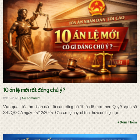
Ly hôn và chia tài sản chung
10 án lệ mới rất đáng chú ý?
09/02/2026 |
No comment
Vừa qua, Tòa án nhân dân tối cao công bố 10 án lệ mới theo Quyết định số
339/QĐ-CA ngày 25/12/2025. Các án lệ này chính thức có hiệu lực…
+ Xem Thêm