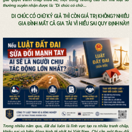
thường xuyên nhận được là: "Di chúc có chữ…
DI CHÚC CÓ CHỮ KÝ GIẢ THÌ CÒN GIÁ TRỊ KHÔNG? NHIỀU
GIA ĐÌNH MẤT CẢ GIA TÀI VÌ HIỂU SAI QUY ĐỊNH NÀY!
Tư vấn thừa kế và lập di chúc
Trong nhiều năm qua, đất đai luôn là lĩnh vực tạo ra nhiều tranh chấp,
khiếu nại và biến động kinh tế nhất tại Việt Nam. Chỉ cần một thay đổi