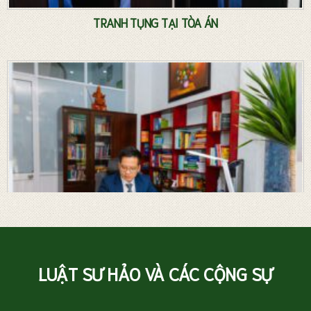
TRANH TỤNG TẠI TÒA ÁN
LUẬT SƯ HẢO VÀ CÁC CỘNG SỰ
Luật sư riêng – Tư vấn pháp luật thường xuyên