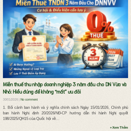
Dịch vụ pháp lý đầu tư và doanh nghiệp
Miễn thuế thu nhập doanh nghiệp 3 năm đầu cho DN Vừa và
Nhỏ: Hiểu đúng để không “mất” ưu đãi
30/01/2026 |
No comment
1. Bối cảnh ban hành và ý nghĩa chính sách Ngày 15/01/2026, Chính phủ
ban hành Nghị định 20/2026/NĐ-CP hướng dẫn thi hành Nghị quyết
198/2025/QH15 của Quốc hội về…
+ Xem Thêm