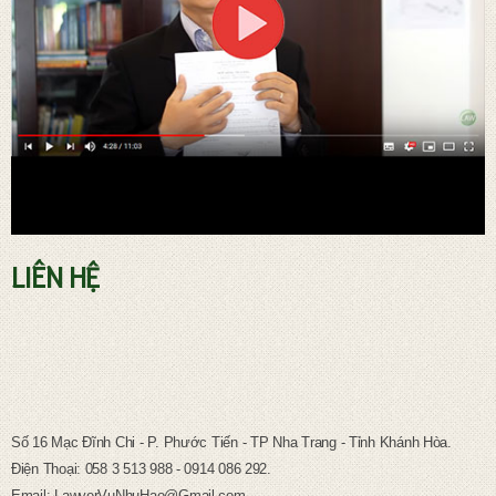
LIÊN HỆ
TƯ VẤN PHÁP LUẬT LAO ĐỘNG
Số 16 Mạc Đĩnh Chi - P. Phước Tiến - TP Nha Trang - Tỉnh Khánh Hòa.
Điện Thoại: 058 3 513 988 - 0914 086 292.
Email: LawyerVuNhuHao@Gmail.com.