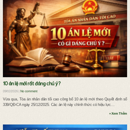
Ly hôn và chia tài sản chung
10 án lệ mới rất đáng chú ý?
09/02/2026 |
No comment
Vừa qua, Tòa án nhân dân tối cao công bố 10 án lệ mới theo Quyết định số
339/QĐ-CA ngày 25/12/2025. Các án lệ này chính thức có hiệu lực…
+ Xem Thêm