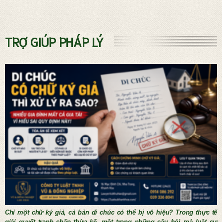
Dịch vụ phá sản và Quản tài viên
TRỢ GIÚP PHÁP LÝ
THỦ TỤC KẾT HÔN NƯỚC NGOÀI
Chỉ một chữ ký giả, cả bản di chúc có thể bị vô hiệu? Trong thực tế
giải quyết tranh chấp thừa kế, một trong những câu hỏi mà luật sư