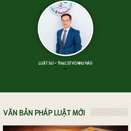
LUẬT SƯ – THẠC SĨ VŨ NHƯ HẢO
‹
›
TƯ VẤN LUẬT ĐẤT ĐAI
VĂN BẢN PHÁP LUẬT MỚI