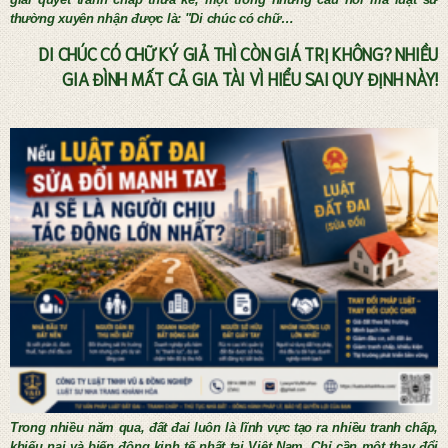
thường xuyên nhận được là: "Di chúc có chữ…
DI CHÚC CÓ CHỮ KÝ GIẢ THÌ CÒN GIÁ TRỊ KHÔNG? NHIỀU
GIA ĐÌNH MẤT CẢ GIA TÀI VÌ HIỂU SAI QUY ĐỊNH NÀY!
Tư vấn thừa kế và lập di chúc
Trong nhiều năm qua, đất đai luôn là lĩnh vực tạo ra nhiều tranh chấp,
khiếu nại và biến động kinh tế nhất tại Việt Nam. Chỉ cần một thay đổi