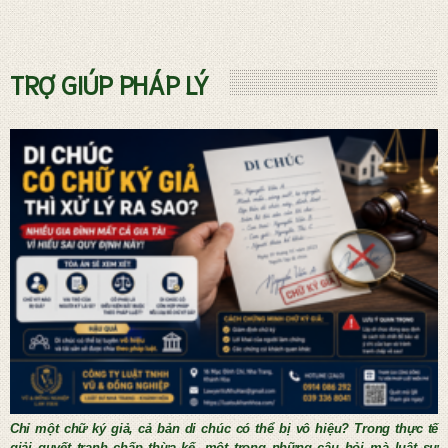
Dịch vụ phá sản và Quản tài viên
TRỢ GIÚP PHÁP LÝ
THỦ TỤC KẾT HÔN NƯỚC NGOÀI
Chỉ một chữ ký giả, cả bản di chúc có thể bị vô hiệu? Trong thực tế
giải quyết tranh chấp thừa kế, một trong những câu hỏi mà luật sư