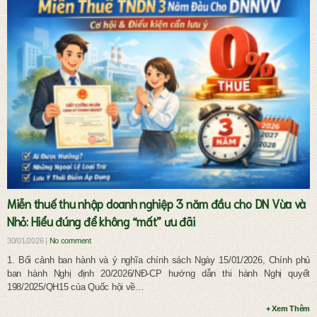
Dịch vụ pháp lý đầu tư và doanh nghiệp
Miễn thuế thu nhập doanh nghiệp 3 năm đầu cho DN Vừa và
Nhỏ: Hiểu đúng để không “mất” ưu đãi
30/01/2026 |
No comment
1. Bối cảnh ban hành và ý nghĩa chính sách Ngày 15/01/2026, Chính phủ
ban hành Nghị định 20/2026/NĐ-CP hướng dẫn thi hành Nghị quyết
198/2025/QH15 của Quốc hội về…
+ Xem Thêm