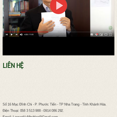
LIÊN HỆ
TƯ VẤN PHÁP LUẬT LAO ĐỘNG
Số 16 Mạc Đĩnh Chi - P. Phước Tiến - TP Nha Trang - Tỉnh Khánh Hòa.
Điện Thoại: 058 3 513 988 - 0914 086 292.
Email: LawyerVuNhuHao@Gmail.com.