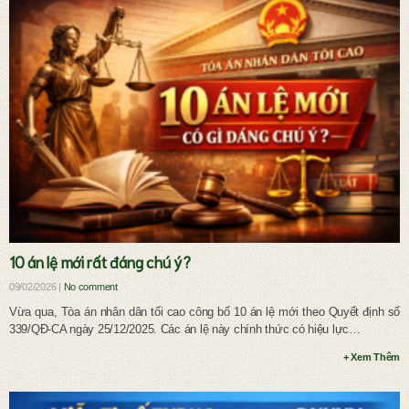
Ly hôn và chia tài sản chung
10 án lệ mới rất đáng chú ý?
09/02/2026 |
No comment
Vừa qua, Tòa án nhân dân tối cao công bố 10 án lệ mới theo Quyết định số
339/QĐ-CA ngày 25/12/2025. Các án lệ này chính thức có hiệu lực…
+ Xem Thêm