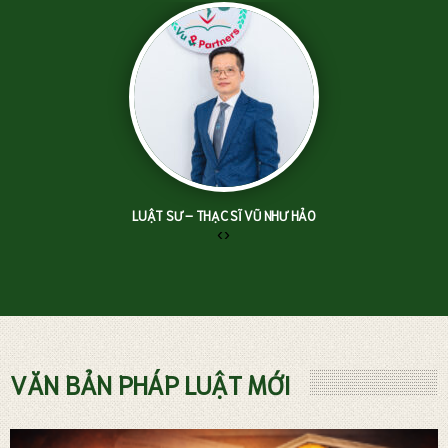
LUẬT SƯ – THẠC SĨ VŨ NHƯ HẢO
‹
›
TƯ VẤN LUẬT ĐẤT ĐAI
VĂN BẢN PHÁP LUẬT MỚI