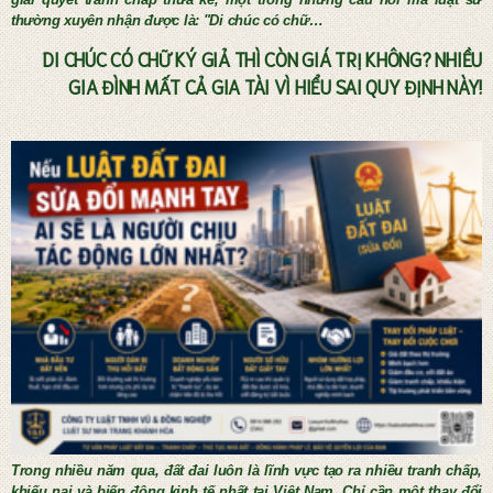
thường xuyên nhận được là: "Di chúc có chữ…
DI CHÚC CÓ CHỮ KÝ GIẢ THÌ CÒN GIÁ TRỊ KHÔNG? NHIỀU
GIA ĐÌNH MẤT CẢ GIA TÀI VÌ HIỂU SAI QUY ĐỊNH NÀY!
Tư vấn thừa kế và lập di chúc
Trong nhiều năm qua, đất đai luôn là lĩnh vực tạo ra nhiều tranh chấp,
khiếu nại và biến động kinh tế nhất tại Việt Nam. Chỉ cần một thay đổi