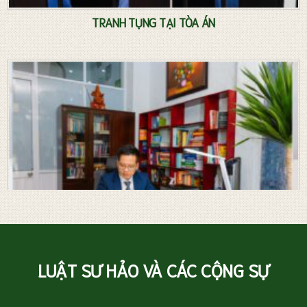
TRANH TỤNG TẠI TÒA ÁN
LUẬT SƯ HẢO VÀ CÁC CỘNG SỰ
Luật sư riêng – Tư vấn pháp luật thường xuyên