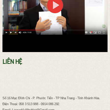
LIÊN HỆ
TƯ VẤN PHÁP LUẬT LAO ĐỘNG
Số 16 Mạc Đĩnh Chi - P. Phước Tiến - TP Nha Trang - Tỉnh Khánh Hòa.
Điện Thoại: 058 3 513 988 - 0914 086 292.
Email: LawyerVuNhuHao@Gmail.com.