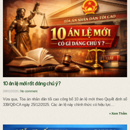
Ly hôn và chia tài sản chung
10 án lệ mới rất đáng chú ý?
09/02/2026 |
No comment
Vừa qua, Tòa án nhân dân tối cao công bố 10 án lệ mới theo Quyết định số
339/QĐ-CA ngày 25/12/2025. Các án lệ này chính thức có hiệu lực…
+ Xem Thêm