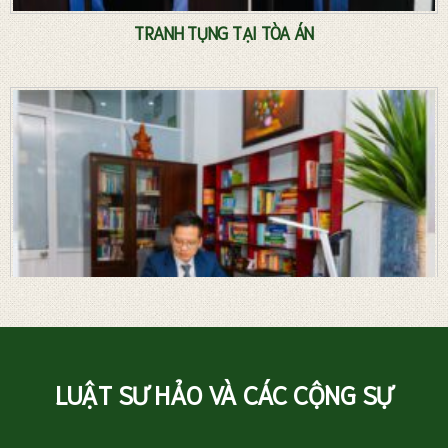
TRANH TỤNG TẠI TÒA ÁN
LUẬT SƯ HẢO VÀ CÁC CỘNG SỰ
Luật sư riêng – Tư vấn pháp luật thường xuyên