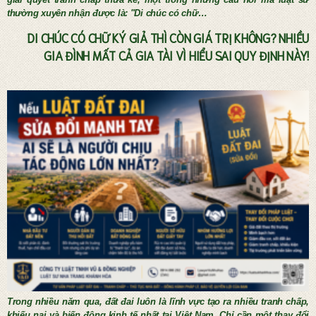
thường xuyên nhận được là: "Di chúc có chữ…
DI CHÚC CÓ CHỮ KÝ GIẢ THÌ CÒN GIÁ TRỊ KHÔNG? NHIỀU
GIA ĐÌNH MẤT CẢ GIA TÀI VÌ HIỂU SAI QUY ĐỊNH NÀY!
Tư vấn thừa kế và lập di chúc
Trong nhiều năm qua, đất đai luôn là lĩnh vực tạo ra nhiều tranh chấp,
khiếu nại và biến động kinh tế nhất tại Việt Nam. Chỉ cần một thay đổi