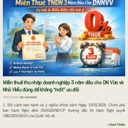
Dịch vụ pháp lý đầu tư và doanh nghiệp
Miễn thuế thu nhập doanh nghiệp 3 năm đầu cho DN Vừa và
Nhỏ: Hiểu đúng để không “mất” ưu đãi
30/01/2026 |
No comment
1. Bối cảnh ban hành và ý nghĩa chính sách Ngày 15/01/2026, Chính phủ
ban hành Nghị định 20/2026/NĐ-CP hướng dẫn thi hành Nghị quyết
198/2025/QH15 của Quốc hội về…
+ Xem Thêm