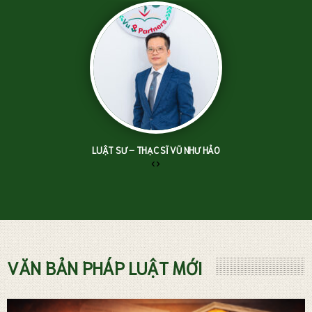
LUẬT SƯ – THẠC SĨ VŨ NHƯ HẢO
‹
›
TƯ VẤN LUẬT ĐẤT ĐAI
VĂN BẢN PHÁP LUẬT MỚI