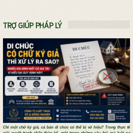
Dịch vụ phá sản và Quản tài viên
TRỢ GIÚP PHÁP LÝ
THỦ TỤC KẾT HÔN NƯỚC NGOÀI
Chỉ một chữ ký giả, cả bản di chúc có thể bị vô hiệu? Trong thực tế
giải quyết tranh chấp thừa kế, một trong những câu hỏi mà luật sư