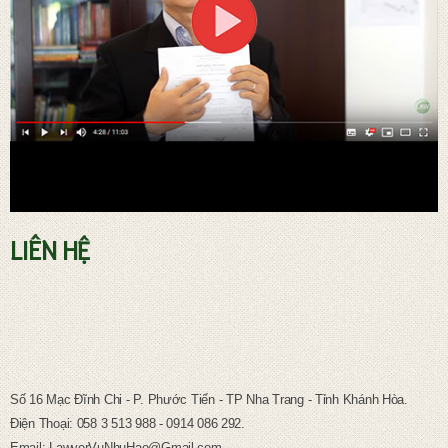
LIÊN HỆ
TƯ VẤN PHÁP LUẬT LAO ĐỘNG
Số 16 Mạc Đĩnh Chi - P. Phước Tiến - TP Nha Trang - Tỉnh Khánh Hòa.
Điện Thoại: 058 3 513 988 - 0914 086 292.
Email: LawyerVuNhuHao@Gmail.com.