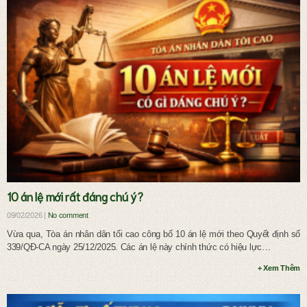
Ly hôn và chia tài sản chung
10 án lệ mới rất đáng chú ý?
09/02/2026 |
No comment
Vừa qua, Tòa án nhân dân tối cao công bố 10 án lệ mới theo Quyết định số
339/QĐ-CA ngày 25/12/2025. Các án lệ này chính thức có hiệu lực…
+ Xem Thêm