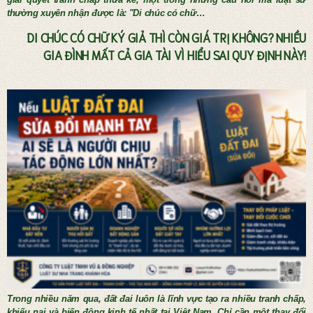
thường xuyên nhận được là: "Di chúc có chữ…
DI CHÚC CÓ CHỮ KÝ GIẢ THÌ CÒN GIÁ TRỊ KHÔNG? NHIỀU
GIA ĐÌNH MẤT CẢ GIA TÀI VÌ HIỂU SAI QUY ĐỊNH NÀY!
Tư vấn thừa kế và lập di chúc
Trong nhiều năm qua, đất đai luôn là lĩnh vực tạo ra nhiều tranh chấp,
khiếu nại và biến động kinh tế nhất tại Việt Nam. Chỉ cần một thay đổi