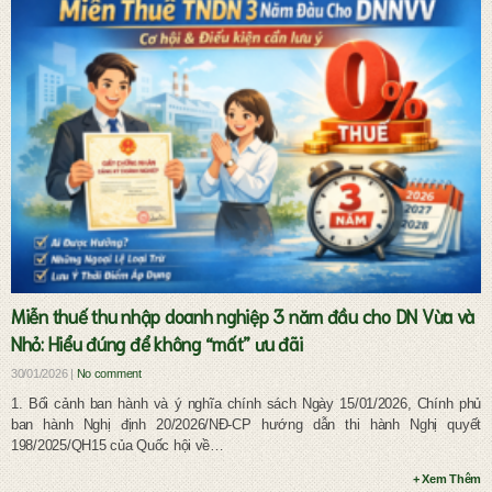
Dịch vụ pháp lý đầu tư và doanh nghiệp
Miễn thuế thu nhập doanh nghiệp 3 năm đầu cho DN Vừa và
Nhỏ: Hiểu đúng để không “mất” ưu đãi
30/01/2026 |
No comment
1. Bối cảnh ban hành và ý nghĩa chính sách Ngày 15/01/2026, Chính phủ
ban hành Nghị định 20/2026/NĐ-CP hướng dẫn thi hành Nghị quyết
198/2025/QH15 của Quốc hội về…
+ Xem Thêm