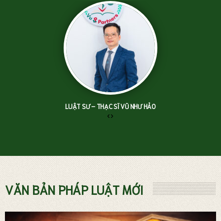
LUẬT SƯ – THẠC SĨ VŨ NHƯ HẢO
‹
›
TƯ VẤN LUẬT ĐẤT ĐAI
VĂN BẢN PHÁP LUẬT MỚI