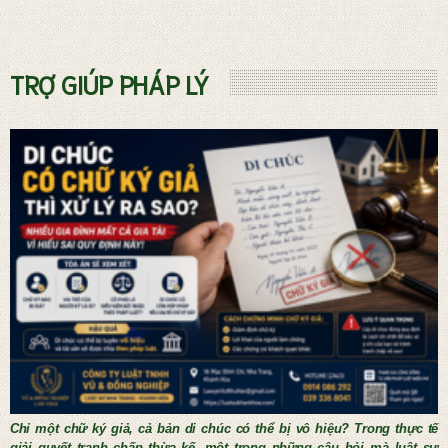
Dịch vụ phá sản và Quản tài viên
TRỢ GIÚP PHÁP LÝ
THỦ TỤC KẾT HÔN NƯỚC NGOÀI
Chỉ một chữ ký giả, cả bản di chúc có thể bị vô hiệu? Trong thực tế
giải quyết tranh chấp thừa kế, một trong những câu hỏi mà luật sư