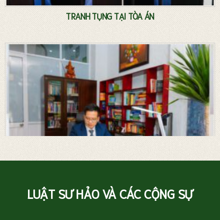
TRANH TỤNG TẠI TÒA ÁN
LUẬT SƯ HẢO VÀ CÁC CỘNG SỰ
Luật sư riêng – Tư vấn pháp luật thường xuyên