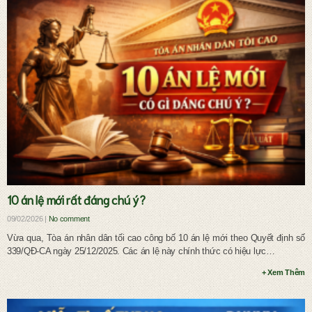
Ly hôn và chia tài sản chung
10 án lệ mới rất đáng chú ý?
09/02/2026 |
No comment
Vừa qua, Tòa án nhân dân tối cao công bố 10 án lệ mới theo Quyết định số
339/QĐ-CA ngày 25/12/2025. Các án lệ này chính thức có hiệu lực…
+ Xem Thêm