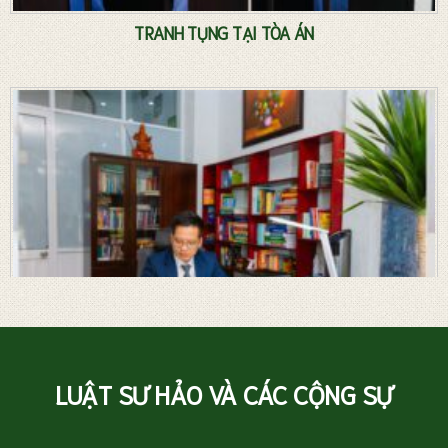
TRANH TỤNG TẠI TÒA ÁN
LUẬT SƯ HẢO VÀ CÁC CỘNG SỰ
Luật sư riêng – Tư vấn pháp luật thường xuyên