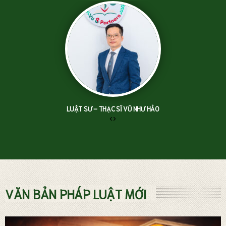
LUẬT SƯ – THẠC SĨ VŨ NHƯ HẢO
‹
›
TƯ VẤN LUẬT ĐẤT ĐAI
VĂN BẢN PHÁP LUẬT MỚI