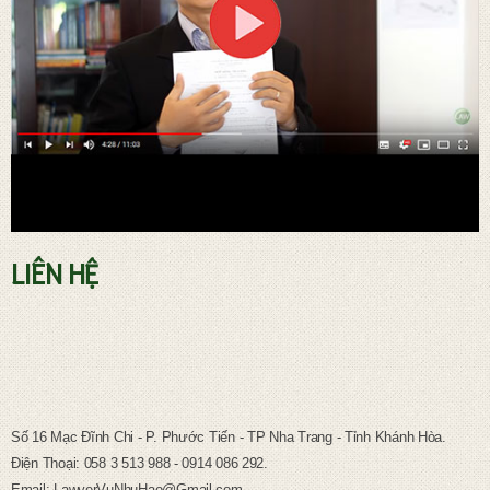
LIÊN HỆ
TƯ VẤN PHÁP LUẬT LAO ĐỘNG
Số 16 Mạc Đĩnh Chi - P. Phước Tiến - TP Nha Trang - Tỉnh Khánh Hòa.
Điện Thoại: 058 3 513 988 - 0914 086 292.
Email: LawyerVuNhuHao@Gmail.com.