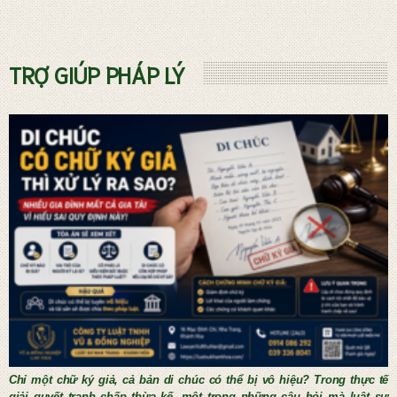
Dịch vụ phá sản và Quản tài viên
TRỢ GIÚP PHÁP LÝ
THỦ TỤC KẾT HÔN NƯỚC NGOÀI
Chỉ một chữ ký giả, cả bản di chúc có thể bị vô hiệu? Trong thực tế
giải quyết tranh chấp thừa kế, một trong những câu hỏi mà luật sư