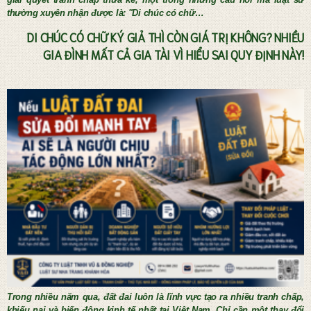
thường xuyên nhận được là: "Di chúc có chữ…
DI CHÚC CÓ CHỮ KÝ GIẢ THÌ CÒN GIÁ TRỊ KHÔNG? NHIỀU
GIA ĐÌNH MẤT CẢ GIA TÀI VÌ HIỂU SAI QUY ĐỊNH NÀY!
Tư vấn thừa kế và lập di chúc
Trong nhiều năm qua, đất đai luôn là lĩnh vực tạo ra nhiều tranh chấp,
khiếu nại và biến động kinh tế nhất tại Việt Nam. Chỉ cần một thay đổi