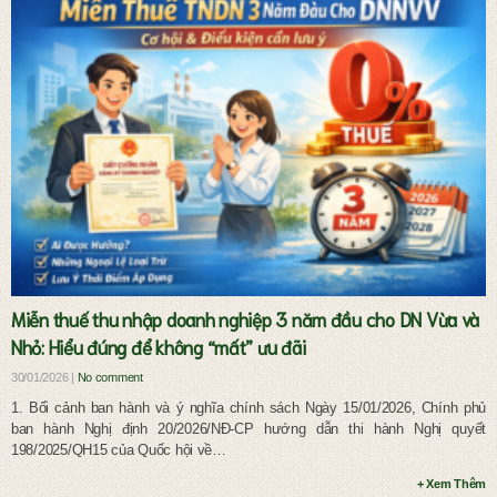
Dịch vụ pháp lý đầu tư và doanh nghiệp
Miễn thuế thu nhập doanh nghiệp 3 năm đầu cho DN Vừa và
Nhỏ: Hiểu đúng để không “mất” ưu đãi
30/01/2026 |
No comment
1. Bối cảnh ban hành và ý nghĩa chính sách Ngày 15/01/2026, Chính phủ
ban hành Nghị định 20/2026/NĐ-CP hướng dẫn thi hành Nghị quyết
198/2025/QH15 của Quốc hội về…
+ Xem Thêm