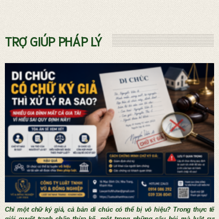
Dịch vụ phá sản và Quản tài viên
TRỢ GIÚP PHÁP LÝ
THỦ TỤC KẾT HÔN NƯỚC NGOÀI
Chỉ một chữ ký giả, cả bản di chúc có thể bị vô hiệu? Trong thực tế
giải quyết tranh chấp thừa kế, một trong những câu hỏi mà luật sư