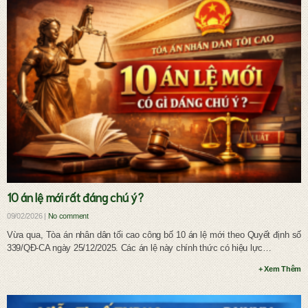
Ly hôn và chia tài sản chung
10 án lệ mới rất đáng chú ý?
09/02/2026 |
No comment
Vừa qua, Tòa án nhân dân tối cao công bố 10 án lệ mới theo Quyết định số
339/QĐ-CA ngày 25/12/2025. Các án lệ này chính thức có hiệu lực…
+ Xem Thêm