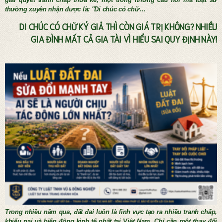
thường xuyên nhận được là: "Di chúc có chữ…
DI CHÚC CÓ CHỮ KÝ GIẢ THÌ CÒN GIÁ TRỊ KHÔNG? NHIỀU
GIA ĐÌNH MẤT CẢ GIA TÀI VÌ HIỂU SAI QUY ĐỊNH NÀY!
Tư vấn thừa kế và lập di chúc
Trong nhiều năm qua, đất đai luôn là lĩnh vực tạo ra nhiều tranh chấp,
khiếu nại và biến động kinh tế nhất tại Việt Nam. Chỉ cần một thay đổi