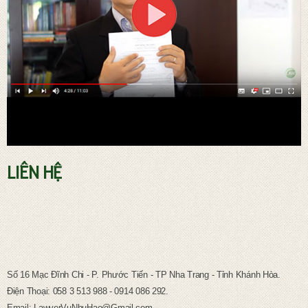
LIÊN HỆ
TƯ VẤN PHÁP LUẬT LAO ĐỘNG
Số 16 Mạc Đĩnh Chi - P. Phước Tiến - TP Nha Trang - Tỉnh Khánh Hòa.
Điện Thoại: 058 3 513 988 - 0914 086 292.
Email: LawyerVuNhuHao@Gmail.com.