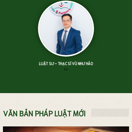
LUẬT SƯ – THẠC SĨ VŨ NHƯ HẢO
‹
›
TƯ VẤN LUẬT ĐẤT ĐAI
VĂN BẢN PHÁP LUẬT MỚI