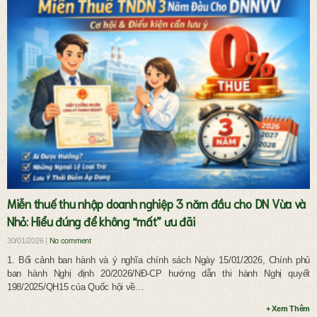
Dịch vụ pháp lý đầu tư và doanh nghiệp
Miễn thuế thu nhập doanh nghiệp 3 năm đầu cho DN Vừa và
Nhỏ: Hiểu đúng để không “mất” ưu đãi
30/01/2026 |
No comment
1. Bối cảnh ban hành và ý nghĩa chính sách Ngày 15/01/2026, Chính phủ
ban hành Nghị định 20/2026/NĐ-CP hướng dẫn thi hành Nghị quyết
198/2025/QH15 của Quốc hội về…
+ Xem Thêm