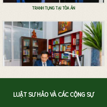
TRANH TỤNG TẠI TÒA ÁN
LUẬT SƯ HẢO VÀ CÁC CỘNG SỰ
Luật sư riêng – Tư vấn pháp luật thường xuyên