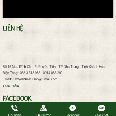
LIÊN HỆ
Số 16 Mạc Đĩnh Chi - P. Phước Tiến - TP Nha Trang - Tỉnh Khánh Hòa.
Điện Thoại: 058 3 513 988 - 0914 086 292.
Email: LawyerVuNhuHao@Gmail.com.
+ Xem Thêm
FACEBOOK
Gọi ngay
Chỉ đường
Facebook
Zalo chat