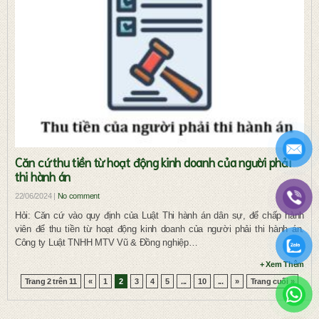
Căn cứ thu tiền từ hoạt động kinh doanh của người phải
thi hành án
22/06/2024 |
No comment
Hỏi: Căn cứ vào quy định của Luật Thi hành án dân sự, để chấp hành
viên để thu tiền từ hoạt động kinh doanh của người phải thi hành án.
Công ty Luật TNHH MTV Vũ & Đồng nghiệp…
+ Xem Thêm
Trang 2 trên 11
«
1
2
3
4
5
...
10
...
»
Trang cuối »